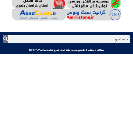
استفاده از مطالب با ذکرمنبع موجب تشکر است(شروع فعالیت سایت۱۳۹۱/۳/۳)