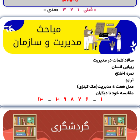
۱۴۰۴-۱۲-۲۸
« قبلی
۱
۲
۳
بعدی »
اد کلمات در مدیریت
یی انسان
ه اخلاق
و
s مدیریت(مک کینزی)
یسه خود با دیگران
۱۱۰
…
۱۰
۹
۸
۷
۶
…
۱