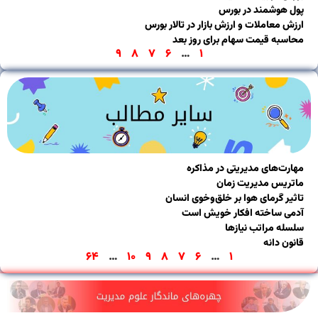
 هوشمند در بورس
 معاملات و ارزش بازار در تالار بورس
سبه قیمت سهام برای روز بعد
۹
۸
۷
۶
…
۱
رت‌های مدیریتی در مذاکره
ریس مدیریت زمان
ر گرمای هوا بر خلق‌و‌خوی انسان
ی ساخته افکار خویش است
له مراتب نیازها
ن دانه
۶۴
…
۱۰
۹
۸
۷
۶
…
۱