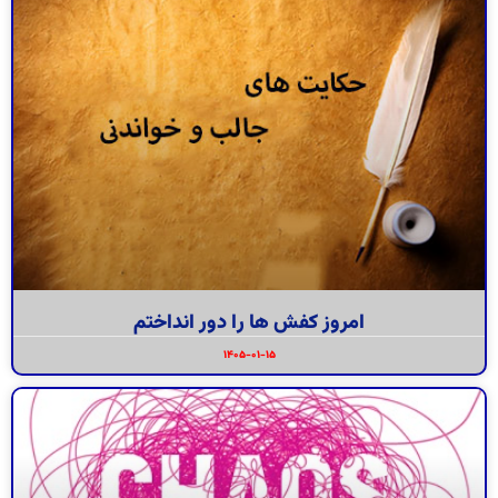
ﺍﻣﺮﻭﺯ ﮐﻔﺶ ﻫﺎ ﺭﺍ ﺩﻭﺭ ﺍﻧﺪﺍﺧﺘﻢ
۱۴۰۵-۰۱-۱۵