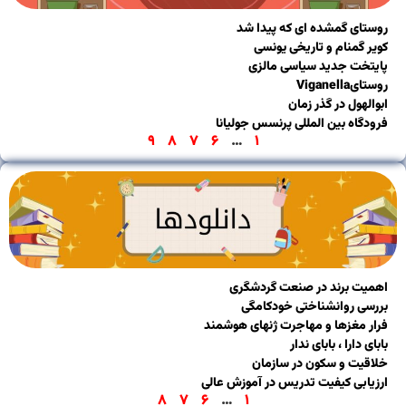
تای گمشده ای که پیدا شد
 گمنام و تاریخی یونسی
تخت جدید سیاسی مالزی
Viganell
لهول در گذر زمان
گاه بین المللی پرنسس جولیانا
۹
۸
۷
۶
…
۱
یت برند در صنعت گردشگری
سی روانشناختی خودکامگی
ر مغزها و مهاجرت ژنهای هوشمند
ی دارا ، بابای ندار
قیت و سکون در سازمان
یابی کیفیت تدریس در آموزش عالی
۸
۷
۶
…
۱