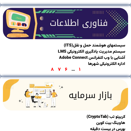
تمهای هوشمند حمل و نقل(ITS)
م مدیریت یادگیری الکترونیکی LMS
ی با وب کنفرانس Adobe Connect
ه الکترونیکی شهرها
۸
۷
۶
…
۱
تب (CryptoTab)
ینگ بیت کوین
س در بیست دقیقه