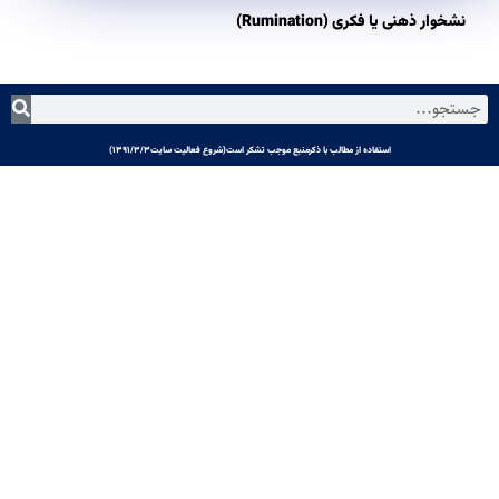
نشخوار ذهنی یا فکری (Rumination)
استفاده از مطالب با ذکرمنبع موجب تشکر است(شروع فعالیت سایت۱۳۹۱/۳/۳)