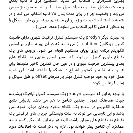
بهترین استراتژی را انتخاب می نماید. همچنین برای ۵ ثانیه بعدی
وضعیت تشکیل صف و تغییرات طول صف را توسط تخمین بیژ حدس
می زند و وضعیت چراغ را برای مدت زمان ۷۵ ثانیه انتخاب می کند و در
نتیجه با استفاده از برنامه ریزی پویای مستقیم بهینه ترین طول سیکل را
به منظور کاهش تاخیر انتخاب می نماید ( هدف اصلی ) .
به عبارت دیگر prodyn یک سیستم کنترل ترافیک شهری دارای قابلیت
کنترل بهنگام ( real time ) می باشد که در آن بهینه سازی بر اساس
الگوریتم برنامه ریزی پویای مستقیم انجام می شود. ورودی های یک
تقاطع طوری کنترل می‌شوند که مسیر اصلی منتهی به تقاطع های
بعدی بیشترین ظرفیت عبوری و در عین حال کمترین تاخیر متوسط برای
هر وسیله نقلیه و کمترین اشباع در شبکه را داشته باشد. این شیوه
عمل خود به خود موجب کنترل بهتر پارامترهای offset و طول سیکل و
زمان فازها می گردد.
با توجه به این که سیستم prodyn یک سیستم کنترل ترافیک پیشرفته
جهت هماهنگ نمودن چندین تقاطع با هم می باشد بنابراین نتایج
عملکرد الگوریتم در سطح یک تقاطع منفرد چندان درخور توجه نمی
باشد و این نارسایی می تواند به علت وابستگی جریان های ترافیکی یک
تقاطع به تقاطع های مجاور باشد. البته هر چه این وابستگی کمتر باشد
عملکرد آن تقاطع بهتر خواهد بود. لازم به ذکر است که اطلاعات مورد