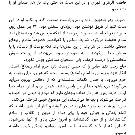
فاطمه الزهرای تهران و در این مدت ما حتی یک بار هم صدای او را
نشنیدیم.
صورت پدر باندپیچی بود و نمی‌توانست صحبت کند و تکلم او در این
مدت تنها از طریق نوشتن بود، روزهای سختی بود، ۲۴ بار عمل روی
صورت پدر انجام شد، صورت پدر بعد از اینکه مرخص شد و به منزل آمد
مدام عفونت می‌کرد، شرایط سختی را گذراندیم خصوصاً مادرم روزهای
سختی داشت، در هر یک از این عمل‌ها یک تکه پوست از دست، پا یا
سرش جدا می‌کردند و به صورتش پیوند می‌زدند، از پوست سرش
محاسنش را درست کردند، ولی استخوان دماغش جوش نخورد.
حاج رجب تنها جایی را که خیلی دوست دارد حرم امام رضا(ع) است،
انگار عهد و پیمانی با امام رضا(ع) بسته است، که هر روز برای زیارت به
حرم می‌رود، با همان کلمات شکسته‌ای که از دهانش بیرون می‌آید
می‌گوید: می‌خواهم خدا از من راضی باشد، همین برایم اندازه تمام دنیا
ارزش دارد، روزی هزار بار عذاب وجدان دارم که مردم با دیدن من اذیت و
ناراحت می‌شوند و بچه‌ها می‌ترسند، این موضوع خیلی ناراحتم می‌کند.
نمی‌دانم شاید محمدزاده‌های زیادی در گوشه و کنار این شهر باشند که
تمام زندگی و جوانی خود را برای دفاع از میهن و انقلاب و اسلام
گذاشته‌اند و از خود گذشته‌اند و امروز حتی یادی از آنها نمی‌شود،
کسانی که از خود گذشتند تا ما امروز بتوانیم زندگی خوبی داشته
باشیم.