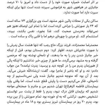
بر اثر اصابت خمپاره صورت خود را از دست داد و امروز با ۷۰ درصد
جانبازی در هیاهوی شهر به فراموشی سپرده شده است تنها برای اینکه
سیرت دارد اما صورت ندارد.
ساکن یکی از محلات پائین شهر مشهد است وی بزرگواری ۷۴ ساله است
که ۲۴ بار صورتش را جراحی کرده است اما با تمام این اوصاف هنوز هم
نمی‌تواند به‌درستی صحبت کند، غذا بخورد، نفس بکشد، ببیند،
استشمام کند .او مردی با چهره‌ای درهم اما با قلبی پاک و ساده است .
محمدرضا محمدزاده، فرزند بزرگ حاج رجب که تنها هشت سال پدرش را
با صورت عادی‌اش دیده، اظهار کرد: دوم دبستان بودم، قبل از اینکه
خبر جانباز شدن پدر را به ما بدهند، او نامه‌ای نوشته بود که مرخصی
گرفته و به مشهد برمی‌گردد، ما هنوز از چیزی خبر نداشتیم تا اینکه یکی
از هم‌رزمان پدرم من را در کوچه دید و پرسید: پدرت نیامده؟ من جواب
دادم: نه، و او که باخبر از ماجرا بود، گفت: ان‌شاءالله خبرش می‌آید.
بعد از آن بود که متوجه شدیم جانباز شده ولی نمی‌دانستیم از چه
ناحیه‌ای، فکر می‌کردیم دست یا پایش قطع شده است، اما وقتی وارد
بیمارستان فاطمه الزهرا(ع) تهران شدیم من و مادرم با صحنه‌ای مواجه
شدیم که برایمان قابل درک نبود، پدرم را فقط از پشت سر توانستم
تشخیص دهیم، ترکشی که به او خورده بود تمام صورتش را از بین برده
بود، پدرم ۲۰ روز در بیمارستان تبریز بستری بود و ۱۸ ماه در بیمارستان