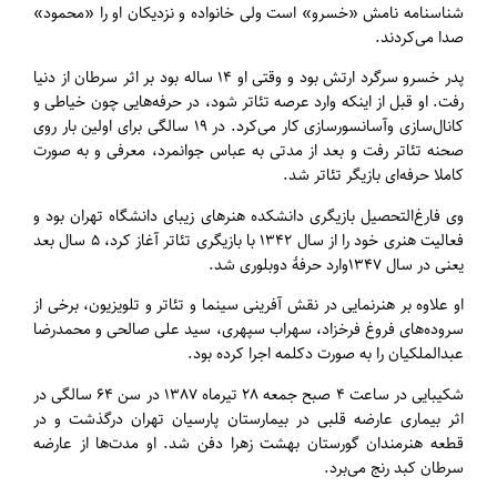
شناسنامه نامش «خسرو» است ولی خانواده و نزدیکان او را «محمود»
صدا می‌کردند.
پدر خسرو سرگرد ارتش بود و وقتی او ۱۴ ساله بود بر اثر سرطان از دنیا
رفت. او قبل از اینکه وارد عرصه تئاتر شود، در حرفه‌هایی چون خیاطی و
کانال‌سازی وآسانسورسازی کار می‌کرد. در ۱۹ سالگی برای اولین بار روی
صحنه تئاتر رفت و بعد از مدتی به عباس جوانمرد، معرفی و به صورت
کاملا حرفه‌ای بازیگر تئاتر شد.
وی فارغ‌التحصیل بازیگری دانشکده هنرهای زیبای دانشگاه تهران بود و
فعالیت هنری خود را از سال ۱۳۴۲ با بازیگری تئاتر آغاز کرد، ۵ سال بعد
یعنی در سال ۱۳۴۷وارد حرفهٔ دوبلوری شد.
او علاوه بر هنرنمایی در نقش آفرینی سینما و تئاتر و تلویزیون، برخی از
سروده‌های فروغ فرخزاد، سهراب سپهری، سید علی صالحی و محمدرضا
عبدالملکیان را به صورت دکلمه اجرا کرده بود.
شکیبایی در ساعت ۴ صبح جمعه ۲۸ تیرماه ۱۳۸۷ در سن ۶۴ سالگی در
اثر بیماری عارضه قلبی در بیمارستان پارسیان تهران درگذشت و در
قطعه هنرمندان گورستان بهشت زهرا دفن شد. او مدت‌ها از عارضه
سرطان کبد رنج می‌برد.