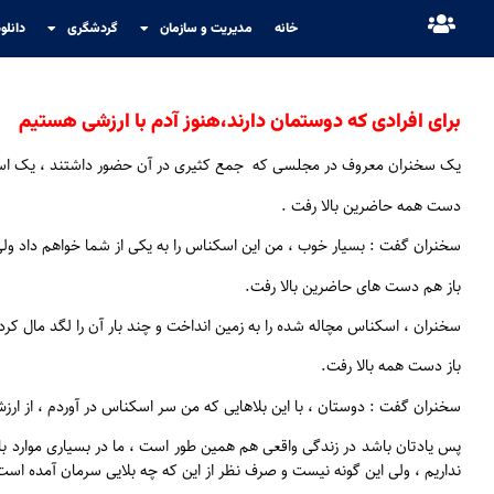
خانه
مدیریت و سازمان
گردشگری
دانلو
برای افرادی که دوستمان دارند،هنوز آدم با ارزشی هستیم
یک سخنران معروف در مجلسی که جمع کثیری در آن حضور داشتند ، یک اسکناس ۱۰۰ دلاری را از جیبش بیرون آورد و پرسید :چه کسی مایل است این اسکناس را
دست همه حاضرین بالا رفت .
سخنران گفت : بسیار خوب ، من این اسکناس را به یکی از شما خواهم داد ولی
باز هم دست های حاضرین بالا رفت.
سخنران ، اسکناس مچاله شده را به زمین انداخت و چند بار آن را لگد مال
باز دست همه بالا رفت.
سخنران گفت : دوستان ، با این بلاهایی که من سر اسکناس در آوردم ، از 
پس یادتان باشد در زندگی واقعی هم همین طور است ، ما در بسیاری موارد ب
نداریم ، ولی این گونه نیست و صرف نظر از این که چه بلایی سرمان آمده است