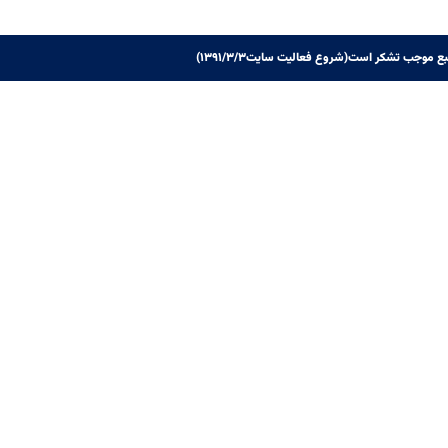
ع موجب تشکر است(شروع فعالیت سایت۱۳۹۱/۳/۳)