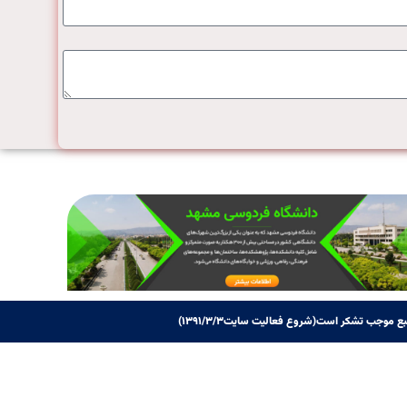
ع موجب تشکر است(شروع فعالیت سایت۱۳۹۱/۳/۳)