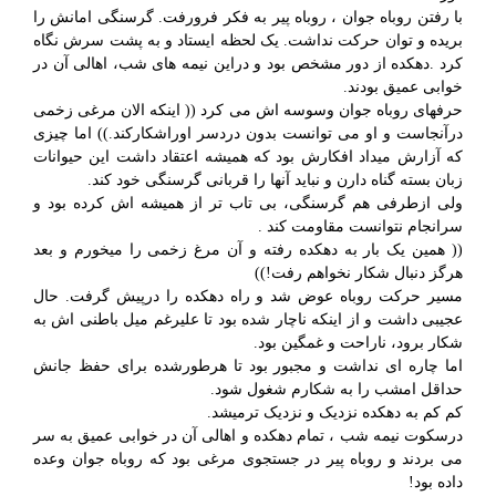
با رفتن روباه جوان ، روباه پیر به فکر فرورفت. گرسنگی امانش را
بریده و توان حرکت نداشت. یک لحظه ایستاد و به پشت سرش نگاه
کرد .دهکده از دور مشخص بود و دراین نیمه های شب، اهالی آن در
خوابی عمیق بودند.
حرفهای روباه جوان وسوسه اش می کرد (( اینکه الان مرغی زخمی
درآنجاست و او می توانست بدون دردسر اوراشکارکند.)) اما چیزی
که آزارش میداد افکارش بود که همیشه اعتقاد داشت این حیوانات
زبان بسته گناه دارن و نباید آنها را قربانی گرسنگی خود کند.
ولی ازطرفی هم گرسنگی، بی تاب تر از همیشه اش کرده بود و
سرانجام نتوانست مقاومت کند .
(( همین یک بار به دهکده رفته و آن مرغ زخمی را میخورم و بعد
هرگز دنبال شکار نخواهم رفت!))
مسیر حرکت روباه عوض شد و راه دهکده را درپیش گرفت. حال
عجیبی داشت و از اینکه ناچار شده بود تا علیرغم میل باطنی اش به
شکار برود، ناراحت و غمگین بود.
اما چاره ای نداشت و مجبور بود تا هرطورشده برای حفظ جانش
حداقل امشب را به شکارم شغول شود.
کم کم به دهکده نزدیک و نزدیک ترمیشد.
درسکوت نیمه شب ، تمام دهکده و اهالی آن در خوابی عمیق به سر
می بردند و روباه پیر در جستجوی مرغی بود که روباه جوان وعده
داده بود!