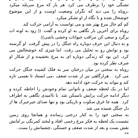
تشنگی خود را برطرف می کرد. هر بار که مرغ سربلند میکرد
،روباه را می دید که نگران وضعیت اوست و از این موضوع
خوشحال شده و با نگاه از او تشکر میکرد.
کم کم حال مرغ بهتر شد و می توانست به آرامی حرکت کند.
روباه برای آخرین بار نگاهی به او کرده و گفت: (( زود به لونه ات
برگرد و سعی کن مراقب حیوانات وحشی باشی))
و به دنبال این حرف دوباره راه جنگل را در پیش گرفت. او گرسنه
بود و توانش رو به تحلیل می رفت. اما چیزی که خوشحالش می
کرد، این بود که زندگی دوباره ای به مرغ بخشیده و از شکار او
صرف نظر کرده بود.
روباه به سختی در میان درختان سر به فلک کشیده جنگل حرکت
می کرد .. هرازگاهی نیز از شدت ضعف ،می ایستاد تا نفسی تازه
کند و بتواند به حرکت خود ادامه دهد.
اما در یک لحظه ضعف و ناتوانی تمام وجودش را احاطه کرده و
دیگر ادامه حرکت برایش ناممکن شد. با ناامیدی نگاهی به اطراف
کرد . همه جا غرق سکوت و تاریکی بود و تنها صدای جیرجیرک ها از
دل جنگل شنیده می شد.
به سختی خود را به کنار درختی رسانده و همانجا روی زمین
نشست.یک لحظه به فکر مرغ زخمی افتاد و لبخند کمرنگی بر لبانش
نقش بست و بعد از شدت ضعف و خستگی ،چشمانش را بست..
**