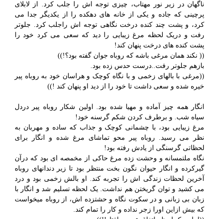
ناگهان در زیر نور مهتاب، چیزی توجه اش را جلب کرد. از لابلای
پرچینی که جاده و یکی از خانه های دهکده را از یکدیگر جدا می
کرد، و پشت چند کنده درخت نگاهی توجه اش راجلب کرد. جلوتر
رفت و دریک لحظه مرغ زیبایی را دید که سعی می کرد خود را
پشت کنده های درخت پنهان کند!
(( نکند همان مرغی باشه که روباه جوان گفته بود؟!))
بازهم جلوتر رفت..درست حدس زده بود.
((مرغی با بالهای زخمی و با نگاه کوچک و هراسان خود به روباه پیر
خیره شده و سعی داشت تا خود را از دید او پنهان کند !))
انگار همه چیز آماده و مهیا شده بود. اولین شکار روباه پیر دردل
سیاه شب. و برطرف کردن شکم گرسنه خود!
مرغ زیبایی بود، با چشمانی کوچک و جذاب که ساده و مهربان به
نظر می رسید. روباه پیر محو تماشای مرغ شده و انگار برای
لحظاتی گرسنگی از یادش رفته بود!
نگاه ملتمسانه و وحشت زده مرغ حاکی از مخمصه ای بود که درآن
گیرکرده و انگار حیوان نگون بخت منتظر بود تا زیر دندانهای روباه
آخرین لحظات زندگی اش را تجربه کند. او بالش زخمی بود و درد
می کشید و توان گریختن هم نداشت. یک لحظه تسلیم شد و انگار با
زبان بی زبانی و در سکوت نگاه و حشتزده اش، از روباه میخواست
که بیش ازاین اورا زجر نداده و کار را تمام کند.