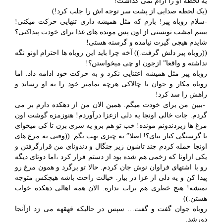
یه لحظه او را آرام نمی گذاشت!
(یک لحظه صدایی از پشت سر توجه اش را جلب کرد!)
-سلام روباه پیر! بازم که مثل همیشه داری تنهایی حرکت میکنی!
ببینم امشب تونستی از اون پس مونده های غذا برای خودت پیداکنی؟
شایدم هیچی گیرت نیامده و گرسنه هستی!
((روباه پیر دلش گرفت.)) آخه چرا باید این روباه ها احترام اونو نگه
نداشته و واقعا” ازجون او چی میخواستن؟!
روباه پیر مثل همیشه اعتنایی نکرد و به حرکت خود ادامه داد. اما
روباه مکار و جوان با چالاکی هرچه تمامتر خود را به او رساند و
راهش را سد کرد!
-ببین من برای خودت میگم. همین الان من از دهکده دارم بر می
گردم. جات خالی اونجا یه دلی ازعزا درآوردم! هنوزمزه گوشت اون
مرغ ها زیردندونم مونده! خب تو هم برو یه سری بزن تا کی میخوای
با گرسنگی کنار بیای؟! اصلا” یه چیزی بهت بگم: ((وقتی به مرغ های
اونجا حمله کردم چند تاشون زیر چنگال و دندونای من قرارگرفتن و
یکی ازاونا که زخمی هم شده بود از دستم فرار کرد ،اما دوتای دیگه
رو با اشتهای فراوان نوش جان کردم. حالا تو برگرد و همون مرغ رو
پیدا کن و یه دلی از عزا در بیار. خیالت راحت باشه هیچکس متوجه
نمیشه! هیچ خطری هم برات نداره. الان همه اهالی دهکده خواب
هستن.))
روباه جوان گفت و گفت… سپس در حالیکه قهقهه می زد ازآنجا
دورشد.