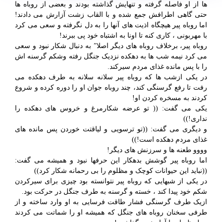
ها از او فاصله گرفته و تنهایش گذاشته بودند و بعضی از روباه ها
حتی گاهی اطرافش جمع شده و با القاب زشت آزارش می دادند!
اما روباه پیر هیچگاه اذیت های آنها را به دل نگرفته و سعی می کرد
با مهربونی ، کاری کنه تا اونا به اشتباه خود پی ببرند!
روباه پیر، برخلاف روباه های دیگر اصلا” به دنبال شکار نبود و سعی
می کرد نیمه شب ها به دهکده نزدیک جنگل رفته وشکم گرسنه اش
را با پس مانده غذای مردم سیرکند.
در یکی ازشب ها که روباه پیر سلانه سلانه به طرف دهکده می
رفت تا رفع گرسنگی کند، چند روباه جوان او را دوره کرده و شروع
کردند به مسخره کردن او!
یکی می گفت: (( تو عرضه شکارمرغ و خروس های دهکده را
نداری!))
و دیگری می گفت: ((تو ترسویی و لیاقتت خوردن پس مانده های
غذای مردم دهکده است!))
وووو طعنه ها و سرزنش های دیگر!
اما روباه پیر گوشش بدهکار این حرفها نبود و همیشه می گفت:
((نباید این حیوانات کوچک و مظلوم را بی رحمانه شکار کرد))
در یکی از شبهایی که روباه پیر نتوانسته بود چیزی برای سیرکردن
شکم خود پیدا کند ، خسته و گرسنه به طرف جنگل در حرکت بود.
ازیک طرف گرسنگی فشار طاقت فرسایی به او وارد ساخته و از
طرفی سخنان روباه های جنگل که همیشه او را شماتت می کردند