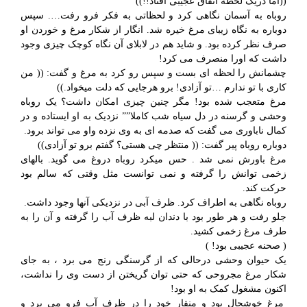
((اما دریک لحظه اتفاق عجیبی افتاد!!))
روباه به آسمان نگاهی کرد و لحظاتی به فکر فرو رفت…. سپس
دوباره به نگاه زیبای مرغ خیره شد. انگار از شکار مرغ و خوردن او
صرف نظر کرده بود. و شاید هم در لابلای آن نگاه کوچک چیزی وجود
داشت که اورا منصرف می کرد!
چشمانش را لحظه ای بست و سپس رو کرد به مرغ و گفت: (( من
کاری با تو ندارم …تو آزادی! برو هرجایی که دلت میخواد.))
مرغ متعجب شده بود! مگر چنین چیزی امکان داشت؟ یک روباه
وحشی و گرسنه در دل سیاه شب کاملا”” نزدیک به او ایستاده و در
کمال ناباوری می گفت که صدمه ای به وی نزده واو می تواند برود.
دوباره روباه پیر گفت: (( منتظر چی هستی؟ گفتم برو تو آزادی))
مرغ باورش نمی شد . حس میکرد روباه دروغ می گوید. بالهای
زخمی توانش را گرفته و نمی توانست مثل وقتی که سالم بود
حرکت کند.
روباه نگاهی به اطراف کرد. ظرف آبی در نزدیکی آنها وجود داشت.
جلو رفت و هر طور بود با دندان لبه ظرف آب را گرفته و آن را به
طرف مرغ زخمی کشید.
( صحنه عجیبی بود! )
یک حیوان وحشی درحالی که از گرسنگی رنج می برد ، به جای
شکار مرغ مجروحی که حتی توان گریختن از دست وی را نداشت،
اکنون مشغول کمک به او بود!
مرغ خوشحال بود و منقار خود را در ظرف آب فرو می برد و