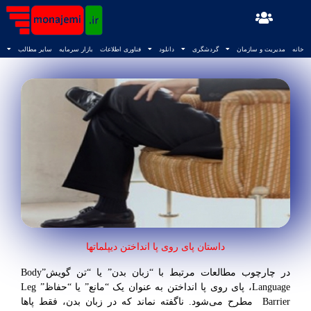
خانه
مدیریت و سازمان
گردشگری
دانلود
فناوری اطلاعات
بازار سرمایه
سایر مطالب
داستان پای روی پا انداختن دیپلماتها
در چارچوب مطالعات مرتبط با “زبان بدن” یا “تن گویش”Body
Language، پای روی پا انداختن به عنوان یک “مانع” یا “حفاظ” Leg
Barrier مطرح می‌شود. ناگفته نماند که
در زبان بدن، فقط پاها