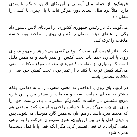
فرهنگ‌ها از جمله ملل آسیایی و آمریکای لاتین، جایگاه ناپسندی
دارد. مثلاً نزد ملل آسیای دور، هرگز نباید با پا، چیزی یا کسی را
نشان داد.
می‌گویند یک بار رئیس جمهوری کشوری از آمریکای لاتین دستور داد
یکی از اعضای هیئت مهمان را که پای روی پا انداخته بود، جلسه
ملاقات را ترک کند.
نکته حائز اهمیت آن است که وقتی کسی می‌خواهد و می‌تواند، پای
روی پا اندازد، حتما باید تخت کفش او تمیز باشد و به همین دلیل
است که بسیاری از مقامات کشورهای مختلف موقع ملاقات، سعی
می‌کنند کفش نو به پا کنند یا از تمیز بودن تخت کفش خود قبل از
ملاقات مطمئن باشند.
در اروپا، پای روی پا انداختن نه معنی منفی دارد و نه دفاعی، بلکه
بیشتر به معنای حمایت است و مقامات و بیشتر مردم این قاره
موقع نشستن در جلسات گفت‌وگو سخنرانی، پای راست خود را
روی پای چپ می‌گذارند تا احساس راحتی و امنیت کنند. موقعی هم
که محیط سرد باشد باز هم آنان به همین گارد متوسل می‌شوند. پس
با دیدن قفل پا در بین اروپاییان، هنوز نمی‌توان حرکت را به نوعی
منفی گرایی یا تدافعی تفسیر کرد، مگر آنکه قفل پا با قفل دست‌ها
همراه شود.