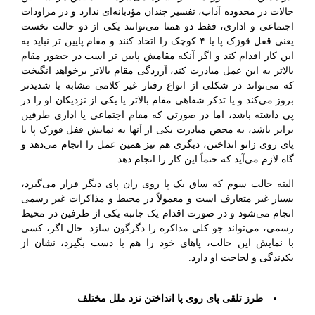
حالات در محدوده آداب، تفسیر چندان مؤدبانه‌ای ندارد و در مراودات
اجتماعی و اداری، فقط دو همتا می‌توانند یکی از دو حالت نخست
یعنی قفل قوزک پا یا ۴ کوچک را اتخاذ کنند و مقام پایین تر نباید به
این کار اقدام کند و اگر آنکه مقامش پایین تر است در حضور مقام
بالاتر به این عمل مبادرت کند، آزردگی مقام بالاتر برخواهد انگیخت
که می‌تواند در شکلی از انواع رفتار غیر کلامی مشابه یا شدیدتر
بروز می‌کند و یا تذکر شفاهی مقام بالاتر یا یکی از نزدیکان او را در
پی داشته باشد، اما در صورتی که مقام اجتماعی یا اداری طرفین
برابر باشد، به محض مبادرت یکی از آنها به نمایش قفل قوزک پا یا
پای روی زانو انداختن، دیگری هم نیز همین عمل را انجام می‌دهد و
گاه لازم می‌آید که حتماً این کار را انجام دهد.
البته حالت سوم که ساق یک پا روی ران پای دیگر قرار می‌گیرد،
بسیار غیر متعارف است و معمولاً در محیط و مذاکرات غیر رسمی
انجام می‌شود و در صورت اقدام یک جانبه یکی از طرفین در محیط
رسمی، می‌تواند جو کلی مذاکره را دگرگون سازد. حال اگر، کسی
با نمایش این حالت، پاهای خود را هم با دست بگیرد، نشان از
یکدندگی و لجاجت او دارد.
طرز تلقی پای روی پا انداختن نزد ملل مختلف