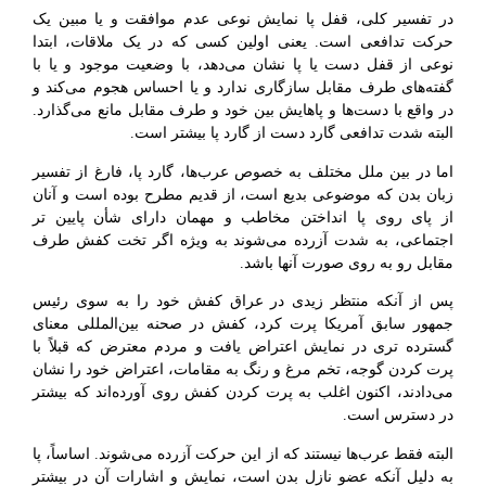
در تفسیر کلی، قفل پا نمایش نوعی عدم موافقت و یا مبین یک
حرکت تدافعی است. یعنی اولین کسی که در یک ملاقات، ابتدا
نوعی از قفل دست یا پا نشان می‌دهد، با وضعیت موجود و یا با
گفته‌های طرف مقابل سازگاری ندارد و یا احساس هجوم می‌کند و
در واقع با دست‌ها و پاهایش بین خود و طرف مقابل مانع می‌گذارد.
البته شدت تدافعی گارد دست از گارد پا بیشتر است.
اما در بین ملل مختلف به خصوص عرب‌ها، گارد پا، فارغ از تفسیر
زبان بدن که موضوعی بدیع است، از قدیم مطرح بوده است و آنان
از پای روی پا انداختن مخاطب و مهمان دارای شأن پایین تر
اجتماعی، به شدت آزرده می‌شوند به ویژه اگر تخت کفش طرف
مقابل رو به روی صورت آنها باشد.
پس از آنکه منتظر زیدی در عراق کفش خود را به سوی رئیس
جمهور سابق آمریکا پرت کرد، کفش در صحنه بین‌ال
مللی معنای
گسترده تری در نمایش اعتراض یافت و مردم معترض که قبلاً با
پرت کردن گوجه، تخم مرغ و رنگ به مقامات، اعتراض خود را نشان
می‌دادند، اکنون اغلب به پرت کردن کفش روی آورده‌اند که بیشتر
در دسترس است.
البته فقط عرب‌ها نیستند که از این حرکت آزرده می‌شوند. اساساً، پا
به دلیل آنکه عضو نازل بدن است، نمایش و ا
شارات آن در بیشتر