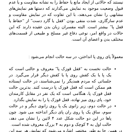
نیستند
که حالاتی از ایجاد مانع یا حفاظ را به نشانه مقاومت و یا عدم
قبول وضعیت موجود به نمایش می‌گذارند که دستها هم نمایش‌های
مشابهی را نشان می‌دهند، با این تفاوت که در نمایش مقاومت و
عدم سازگاری، شدت منفی بودن “قفل یا گارد دست” از “حفاظ یا
قفل پا” بیشتر است. البته مفسران زبان بدن عقیده دارند که این
حالات در واقع امر، نوعی دفاع غیر مسلح و طبیعی از قسمت‌های
مختلف بدن و اعضای آن است.
معمولاً پای روی پا انداختن، در سه حالت انجام می‌شود :
حالت نخست به “قفل قوزک پا” معروف و حالتی است که
یک پا یا یک کفش روی پا یا کفش دیگر قرار می‌گیرد. در
جلساتی که مردم همدیگر را نمی‌شناسند، در حالت ایستاده
هم ممکن است که قفل قوزک پا درست کنند. بدترین حالت
قفل قوزک پا، هنگامی است که یک نفر در مقابل کارمندان
خود، پای روی میز نهاده، قفل قوزک پا را به نمایش بگذارد.
در حالت دوم، زیر زانوی یک پا روی زانوی دیگر و در حالت
سوم، ساق یک پا روی ران پای دیگر انداخته می شود. چون
پاها در این دو حالت شکل عدد ۴ لاتین را نشان می دهد،
حالت اول به ۴ کوچک و دوم به ۴ بزرگ معروف شده است.
در همین جا به طور مختصر اشاره می‌شود که نمایش هر سه این