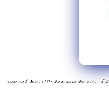
نکات آماری درباره جمعیت و اینترنت در ایران که به نظرم برای مدیران اجرایی و ارشد کاربردی هستند.این آمار براساس اطلاعات بدست آمده از مرکز آمار ابران بر مبنای سرشماری سال ۱۳۹۰ و با درنظر گرفتن جمعیت