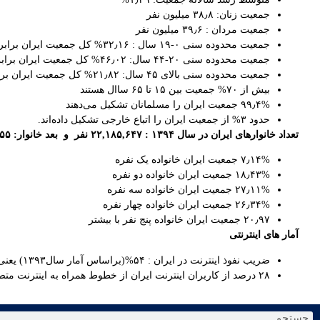
جمعیت زنان: ۳۸٫۸ میلیون نفر
جمعیت مردان : ۳۹٫۶ میلیون نفر
جمعیت محدوده سنی ۰-۱۹ سال : ۳۲٫۱۶% کل جمعیت ایران برابر با ۲۵٫۲ میلیون نفر
جمعیت محدوده سنی ۲۰-۴۴ سال: ۴۶٫۰۲% کل جمعیت ایران برابر ۳۶٫۱ میلیون نفر
جمعیت محدوده سنی بالای ۴۵ سال: ۲۱٫۸۲% کل جمعیت ایران برابر با ۱۷٫۱ میلیون نفر
بیش از ۷۰% جمعیت بین ۱۵ تا ۶۵ ساال هستند
۹۹٫۴% جمعیت ایران را مسلمانان تشکیل می‌دهند
حدود ۳% از جمعیت ایران را اتباع خارجی تشکیل داده‌اند.
تعداد خانوارهای ایران در سال ۱۳۹۴ : ۲۲,۱۸۵,۶۴۷ نفر و بعد خانوار: ۳٫۵۵
۷٫۱۴% جمعیت ایران خانواده یک نفره
۱۸٫۴۳% جمعیت ایران خانواده دو نفره
۲۷٫۱۱% جمعیت ایران خانواده سه نفره
۲۶٫۳۴% جمعیت ایران خانواده چهار نفره
۲۰٫۹۷ جمعیت ایران خانواده پنج نفر با بیشتر
آمار های اینترنتی
ضریب نفوذ اینترنت در ایران : ۵۴%(براساس آمار سال۱۳۹۳) یعنی بیش از ۴۲ میلیون نفر .
۲۸ درصد از کاربران اینترنت ایران از خطوط همراه به اینترنت متصل شده‌اند یعنی بیش از ۱۱ میلیون نفر .